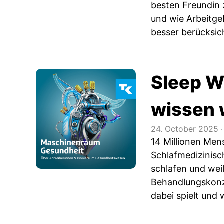
besten Freundin 
und wie Arbeitge
besser berücksic
Sleep We
wissen 
24. October 2025
‧
14 Millionen Men
Schlafmedizinisc
schlafen und wei
Behandlungskonze
dabei spielt und 