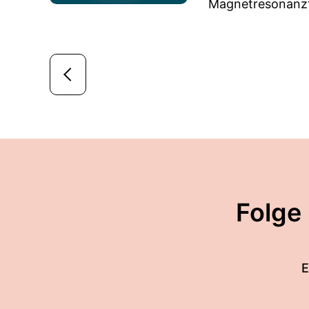
Magnetresonanzt
Folge
E