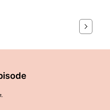
pisode
t.