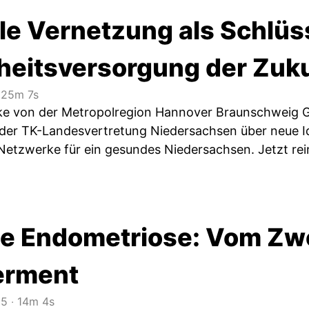
le Vernetzung als Schlüs
eitsversorgung der Zuk
25m 7s
e von der Metropolregion Hannover Braunschweig Gö
er TK-Landesvertretung Niedersachsen über neue Id
 Netzwerke für ein gesundes Niedersachsen. Jetzt re
e Endometriose: Vom Zwe
rment
25
‧
14m 4s