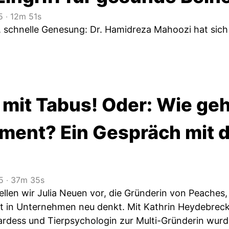
5
‧
12m 51s
, schnelle Genesung: Dr. Hamidreza Mahoozi hat sich
 mit Tabus! Oder: Wie geh
ent? Ein Gespräch mit de
5
‧
37m 35s
tellen wir Julia Neuen vor, die Gründerin von Peache
 in Unternehmen neu denkt. Mit Kathrin Heydebreck sp
ardess und Tierpsychologin zur Multi-Gründerin wur