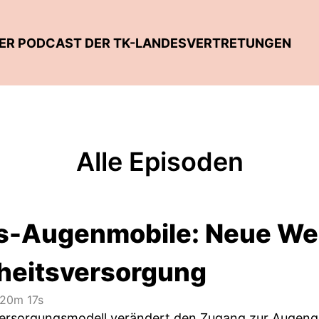
DER PODCAST DER TK-LANDESVERTRETUNGEN
Alle Episoden
s-Augenmobile: Neue Weg
eitsversorgung
20m 17s
Versorgungsmodell verändert den Zugang zur Augeng